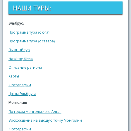
НАШИ ТУРЫ:
Эльбрус:
Программа тура (с юга)
Программа тура (с севера)
Лыжный тур
Heliskiing Elbrus
Описание региона
Карты
Фотографии
Цветы Эльбруса
Монголия:
По горам монгольского Алтая
Восхождение на высшую точку Монголии
Фотографии