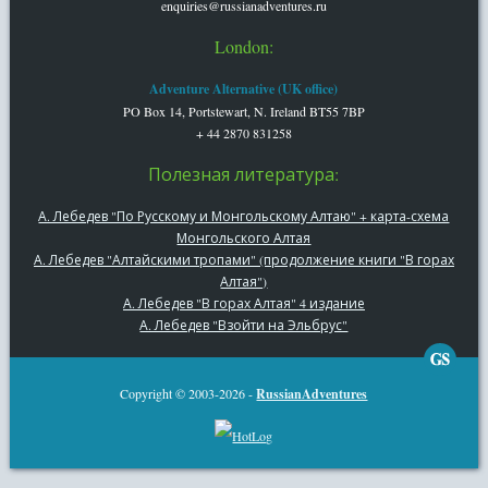
enquiries@russianadventures.ru
London:
Adventure Alternative (UK office)
PO Box 14, Portstewart, N. Ireland BT55 7BP
+ 44 2870 831258
Полезная литература:
А. Лебедев "По Русскому и Монгольскому Алтаю" + карта-схема
Монгольского Алтая
А. Лебедев "Алтайскими тропами" (продолжение книги "В горах
Алтая")
А. Лебедев "В горах Алтая" 4 издание
А. Лебедев "Взойти на Эльбрус"
Copyright © 2003-2026 -
RussianAdventures