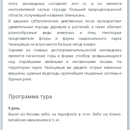
этого заповедника составляет 4810 га, и он является
неотъемлемой частью гораздо большей природоохранной
области, получившей название Улинъюань.
В здешних субтропических девственных лесах произрастают
удивительные породы деревьев и растений, а также обитают
разнообразные виды животных и птиц. Некоторые
представители флоры и фауны национального парка
Чжанцзяцзе не встречаются больше нигде в мире.
Одними из главных достопримечательностей заповедника
являются гигантские горы в форме столбов, возвышающихся
над старейшими хвойными и лиственными лесами. На
территории парка Чжанцзяцзе вы увидите острые каменные
вершины, шумные водопады, крупнейшие пещерные системы и
бурные реки.
Программа тура
0 день.
Вылет из Москвы либо на Аэрофлоте в 19.40. Либо на Южно-
Китайских авиалиниях в 21.40.