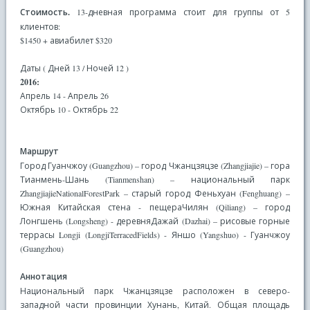
Стоимость.
13-дневная программа стоит для группы от 5
клиентов:
$1450 + авиабилет $320
Даты ( Дней 13 / Ночей 12 )
2016:
Апрель 14 - Апрель 26
Октябрь 10 - Октябрь 22
Маршрут
Город Гуанчжоу (Guangzhou) – город Чжанцзяцзе (Zhangjiajie) – гора
Тианмень-Шань (Tianmenshan) – национальный парк
ZhangjiajieNationalForestPark – старый город Феньхуан (Fenghuang) –
Южная Китайская стена - пещераЧилян (Qiliang) – город
Лонгшень (Longsheng) - деревняДажай (Dazhai) – рисовые горные
террасы Longji (LongjiTerracedFields) - Яншо (Yangshuo) - Гуанчжоу
(Guangzhou)
Аннотация
Национальный парк Чжанцзяцзе расположен в северо-
западной части провинции Хунань, Китай. Общая площадь